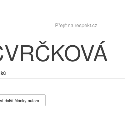
Respekt
Přejít na respekt.cz
Vyhledávání
 CVRČKOVÁ
nků
st další články autora