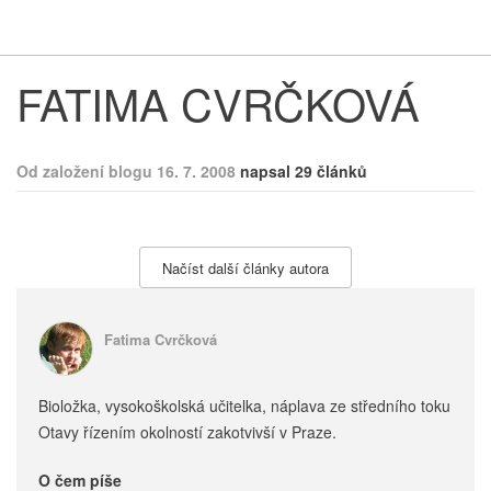
Respekt
Vy
FATIMA CVRČKOVÁ
Od založení blogu 16. 7. 2008
napsal 29 článků
Načíst další články autora
Fatima Cvrčková
Bioložka, vysokoškolská učitelka, náplava ze středního toku
Otavy řízením okolností zakotvivší v Praze.
O čem píše