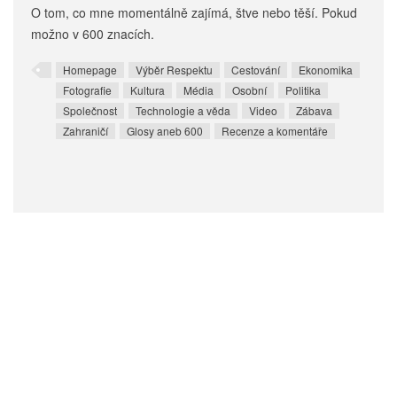
O tom, co mne momentálně zajímá, štve nebo těší. Pokud
možno v 600 znacích.
Homepage
Výběr Respektu
Cestování
Ekonomika
Fotografie
Kultura
Média
Osobní
Politika
Společnost
Technologie a věda
Video
Zábava
Zahraničí
Glosy aneb 600
Recenze a komentáře