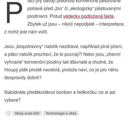
P
táci prý dávají přednost konvenčně pěstované
potravě před „bio“ či „ekologicky“ pěstovanými
plodinami. Potud
vědecky podložená fakta
.
Zbytek už jsou – nikoli nepodjaté – interpretace,
z nichž jest nám volit.
Jsou „biopotraviny“ natolik nezdravé, například plné plísní,
a ptáci natolik prozíraví, že to poznají? Nebo jsou „chemií
vyhnané“ konvenční plodiny tak šťavnaté a chutné, že
hloupý pták prostě neodolá, protože neví, co je pro něho
doopravdy dobré?
Nabídněte předškolákovi bonbon a ředkvičku: co si asi
vybere?
Glosy aneb 600
Technologie a věda