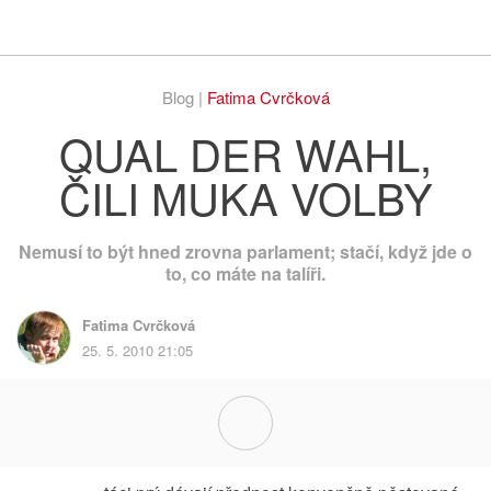
Respekt
Vy
Blog |
Fatima Cvrčková
QUAL DER WAHL,
ČILI MUKA VOLBY
Nemusí to být hned zrovna parlament; stačí, když jde o
to, co máte na talíři.
Fatima Cvrčková
25. 5. 2010 21:05