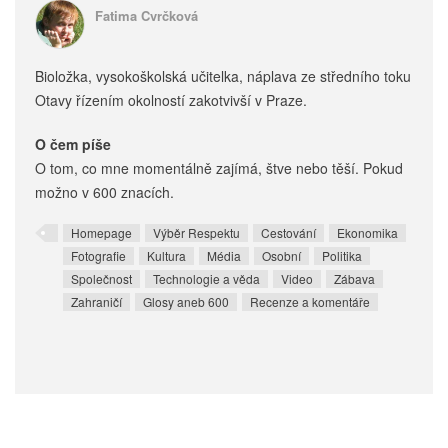
Fatima Cvrčková
Bioložka, vysokoškolská učitelka, náplava ze středního toku
Otavy řízením okolností zakotvivší v Praze.
O čem píše
O tom, co mne momentálně zajímá, štve nebo těší. Pokud
možno v 600 znacích.
Homepage
Výběr Respektu
Cestování
Ekonomika
Fotografie
Kultura
Média
Osobní
Politika
Společnost
Technologie a věda
Video
Zábava
Zahraničí
Glosy aneb 600
Recenze a komentáře