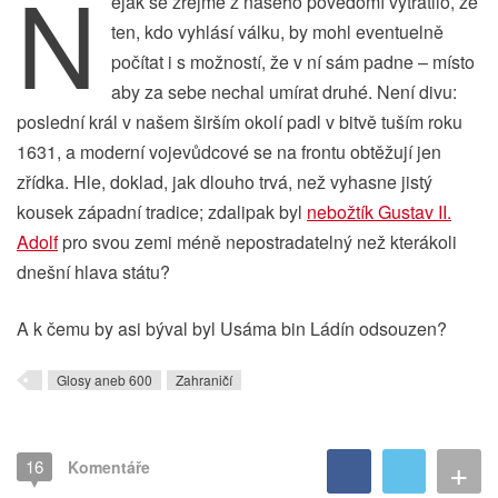
N
ějak se zřejmě z našeho povědomí vytratilo, že
ten, kdo vyhlásí válku, by mohl eventuelně
počítat i s možností, že v ní sám padne – místo
aby za sebe nechal umírat druhé. Není divu:
poslední král v našem širším okolí padl v bitvě tuším roku
1631, a moderní vojevůdcové se na frontu obtěžují jen
zřídka. Hle, doklad, jak dlouho trvá, než vyhasne jistý
kousek západní tradice; zdalipak byl
nebožtík Gustav II.
Adolf
pro svou zemi méně nepostradatelný než kterákoli
dnešní hlava státu?
A k čemu by asi býval byl Usáma bin Ládín odsouzen?
Glosy aneb 600
Zahraničí
+
16
Komentáře