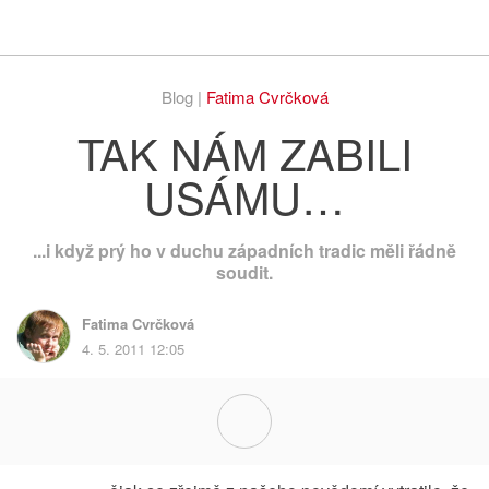
Respekt
Vy
Blog |
Fatima Cvrčková
TAK NÁM ZABILI
USÁMU…
...i když prý ho v duchu západních tradic měli řádně
soudit.
Fatima Cvrčková
4. 5. 2011 12:05